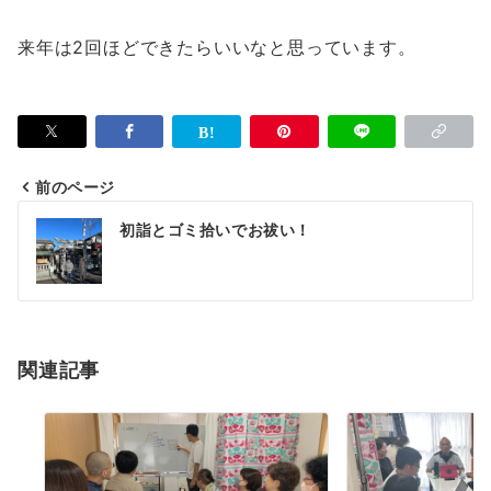
来年は2回ほどできたらいいなと思っています。
前のページ
投
初詣とゴミ拾いでお祓い！
稿
ナ
ビ
ゲ
関連記事
ー
シ
ョ